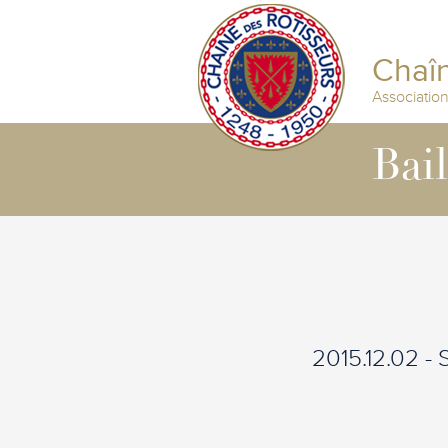
Chaîn
Associatio
Bai
2015.12.02 -