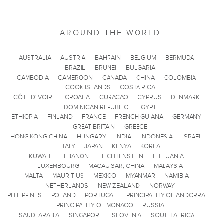
AROUND THE WORLD
AUSTRALIA
AUSTRIA
BAHRAIN
BELGIUM
BERMUDA
BRAZIL
BRUNEI
BULGARIA
CAMBODIA
CAMEROON
CANADA
CHINA
COLOMBIA
COOK ISLANDS
COSTA RICA
CÔTE D'IVOIRE
CROATIA
CURACAO
CYPRUS
DENMARK
DOMINICAN REPUBLIC
EGYPT
ETHIOPIA
FINLAND
FRANCE
FRENCH GUIANA
GERMANY
GREAT BRITAIN
GREECE
HONG KONG CHINA
HUNGARY
INDIA
INDONESIA
ISRAEL
ITALY
JAPAN
KENYA
KOREA
KUWAIT
LEBANON
LIECHTENSTEIN
LITHUANIA
LUXEMBOURG
MACAU SAR, CHINA
MALAYSIA
MALTA
MAURITIUS
MEXICO
MYANMAR
NAMIBIA
NETHERLANDS
NEW ZEALAND
NORWAY
PHILIPPINES
POLAND
PORTUGAL
PRINCIPALITY OF ANDORRA
PRINCIPALITY OF MONACO
RUSSIA
SAUDI ARABIA
SINGAPORE
SLOVENIA
SOUTH AFRICA