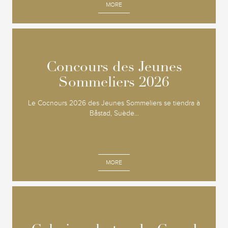
MORE
Concours des Jeunes
Concours des Jeunes
Sommeliers 2026
Sommeliers 2026
Le Cocnours 2026 des Jeunes Sommeliers se tiendra à
Båstad, Suède...
MORE