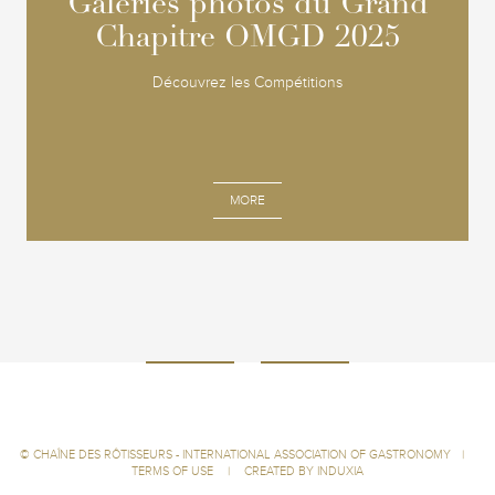
Galeries photos du Grand
Galeries photos du Grand
Chapitre OMGD 2025
Chapitre OMGD 2025
Découvrez les Compétitions
MORE
©
CHAÎNE DES RÔTISSEURS - INTERNATIONAL ASSOCIATION OF GASTRONOMY
|
TERMS OF USE
|
CREATED BY INDUXIA