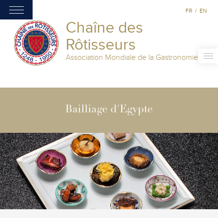
FR
/
EN
Chaîne des
Rôtisseurs
Association Mondiale de la Gastronomie
Bailliage d'Egypte