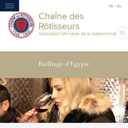
FR
/
EN
Chaîne des
Rôtisseurs
Association Mondiale de la Gastronomie
Bailliage d'Egypte