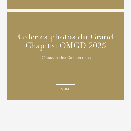
Galeries photos du Grand
Galeries photos du Grand
Chapitre OMGD 2025
Chapitre OMGD 2025
Découvrez les Compétitions
MORE