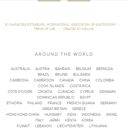
©
CHAÎNE DES RÔTISSEURS - INTERNATIONAL ASSOCIATION OF GASTRONOMY
|
TERMS OF USE
|
CREATED BY INDUXIA
AROUND THE WORLD
AUSTRALIA
AUSTRIA
BAHRAIN
BELGIUM
BERMUDA
BRAZIL
BRUNEI
BULGARIA
CAMBODIA
CAMEROON
CANADA
CHINA
COLOMBIA
COOK ISLANDS
COSTA RICA
CÔTE D'IVOIRE
CROATIA
CURACAO
CYPRUS
DENMARK
DOMINICAN REPUBLIC
EGYPT
ETHIOPIA
FINLAND
FRANCE
FRENCH GUIANA
GERMANY
GREAT BRITAIN
GREECE
HONG KONG CHINA
HUNGARY
INDIA
INDONESIA
ISRAEL
ITALY
JAPAN
KENYA
KOREA
KUWAIT
LEBANON
LIECHTENSTEIN
LITHUANIA