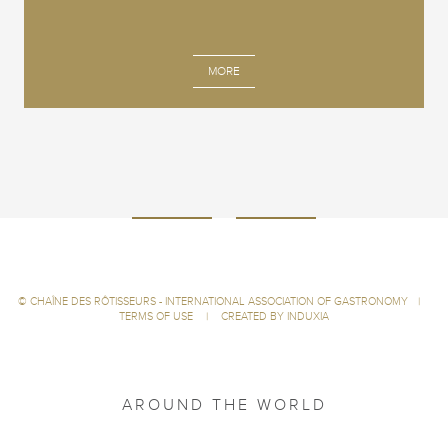
MORE
©
CHAÎNE DES RÔTISSEURS - INTERNATIONAL ASSOCIATION OF GASTRONOMY
|
TERMS OF USE
|
CREATED BY INDUXIA
AROUND THE WORLD