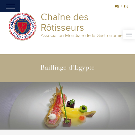
FR
/
EN
Chaîne des
Rôtisseurs
Association Mondiale de la Gastronomie
Bailliage d'Egypte