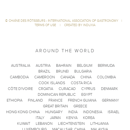
©
CHAÎNE DES RÔTISSEURS - INTERNATIONAL ASSOCIATION OF GASTRONOMY
|
TERMS OF USE
|
CREATED BY INDUXIA
AROUND THE WORLD
AUSTRALIA
AUSTRIA
BAHRAIN
BELGIUM
BERMUDA
BRAZIL
BRUNEI
BULGARIA
CAMBODIA
CAMEROON
CANADA
CHINA
COLOMBIA
COOK ISLANDS
COSTA RICA
CÔTE D'IVOIRE
CROATIA
CURACAO
CYPRUS
DENMARK
DOMINICAN REPUBLIC
EGYPT
ETHIOPIA
FINLAND
FRANCE
FRENCH GUIANA
GERMANY
GREAT BRITAIN
GREECE
HONG KONG CHINA
HUNGARY
INDIA
INDONESIA
ISRAEL
ITALY
JAPAN
KENYA
KOREA
KUWAIT
LEBANON
LIECHTENSTEIN
LITHUANIA
LUXEMBOURG
MACAU SAR, CHINA
MALAYSIA