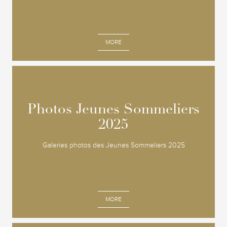
MORE
Photos Jeunes Sommeliers
Photos Jeunes Sommeliers
2025
2025
Galeries photos des Jeunes Sommeliers 2025
MORE