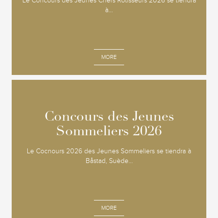
Le Concours des Jeunes Chefs Rôtisseurs 2026 se tiendra
à...
MORE
Concours des Jeunes
Concours des Jeunes
Sommeliers 2026
Sommeliers 2026
Le Cocnours 2026 des Jeunes Sommeliers se tiendra à
Båstad, Suède...
MORE