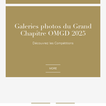
Galeries photos du Grand
Galeries photos du Grand
Chapitre OMGD 2025
Chapitre OMGD 2025
Découvrez les Compétitions
MORE