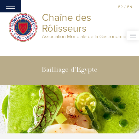
FR
/
EN
Chaîne des
Rôtisseurs
Association Mondiale de la Gastronomie
Bailliage d'Egypte