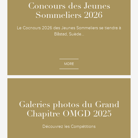
Concours des Jeunes
Concours des Jeunes
Sommeliers 2026
Sommeliers 2026
Le Cocnours 2026 des Jeunes Sommeliers se tiendra à
Båstad, Suède...
MORE
Galeries photos du Grand
Galeries photos du Grand
Chapitre OMGD 2025
Chapitre OMGD 2025
Découvrez les Compétitions