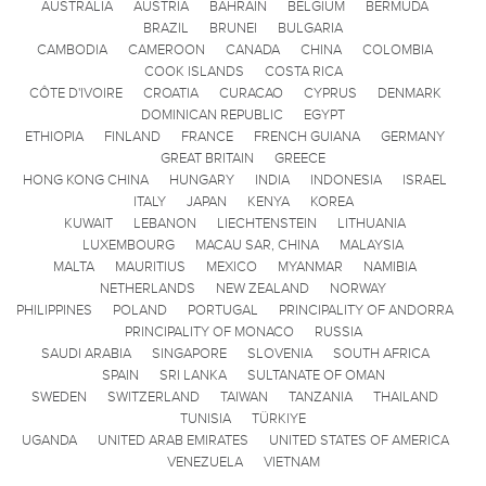
AUSTRALIA
AUSTRIA
BAHRAIN
BELGIUM
BERMUDA
BRAZIL
BRUNEI
BULGARIA
CAMBODIA
CAMEROON
CANADA
CHINA
COLOMBIA
COOK ISLANDS
COSTA RICA
CÔTE D'IVOIRE
CROATIA
CURACAO
CYPRUS
DENMARK
DOMINICAN REPUBLIC
EGYPT
ETHIOPIA
FINLAND
FRANCE
FRENCH GUIANA
GERMANY
GREAT BRITAIN
GREECE
HONG KONG CHINA
HUNGARY
INDIA
INDONESIA
ISRAEL
ITALY
JAPAN
KENYA
KOREA
KUWAIT
LEBANON
LIECHTENSTEIN
LITHUANIA
LUXEMBOURG
MACAU SAR, CHINA
MALAYSIA
MALTA
MAURITIUS
MEXICO
MYANMAR
NAMIBIA
NETHERLANDS
NEW ZEALAND
NORWAY
PHILIPPINES
POLAND
PORTUGAL
PRINCIPALITY OF ANDORRA
PRINCIPALITY OF MONACO
RUSSIA
SAUDI ARABIA
SINGAPORE
SLOVENIA
SOUTH AFRICA
SPAIN
SRI LANKA
SULTANATE OF OMAN
SWEDEN
SWITZERLAND
TAIWAN
TANZANIA
THAILAND
TUNISIA
TÜRKIYE
UGANDA
UNITED ARAB EMIRATES
UNITED STATES OF AMERICA
VENEZUELA
VIETNAM