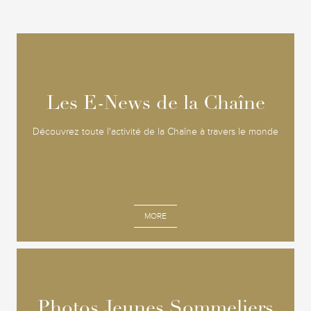
Les E-News de la Chaîne
Les E-News de la Chaîne
Découvrez toute l'activité de la Chaîne à travers le monde
MORE
Photos Jeunes Sommeliers
Photos Jeunes Sommeliers