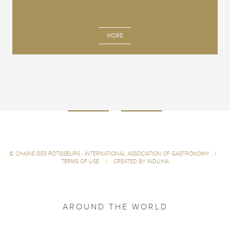
MORE
©
CHAÎNE DES RÔTISSEURS - INTERNATIONAL ASSOCIATION OF GASTRONOMY
|
TERMS OF USE
|
CREATED BY INDUXIA
AROUND THE WORLD