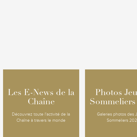
Les E-News de la
Les E-News de la
Photos Je
Photos Je
Chaîne
Chaîne
Sommeliers
Sommeliers
Découvrez toute l'activité de la
Galeries photos des
Chaîne à travers le monde
Sommeliers 20