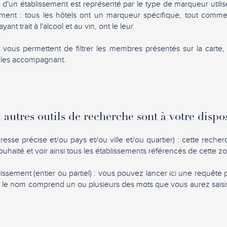
é d'un établissement est représenté par le type de marqueur utili
dement : tous les hôtels ont un marqueur spécifique, tout comme
yant trait à l'alcool et au vin, ont le leur.
é vous permettent de filtrer les membres présentés sur la carte
s les accompagnant.
autres outils de recherche sont à votre dispo
dresse précise et/ou pays et/ou ville et/ou quartier) : cette rech
ouhaité et voir ainsi tous les établissements référencés de cette z
issement (entier ou partiel) : vous pouvez lancer ici une requête 
 le nom comprend un ou plusieurs des mots que vous aurez saisi