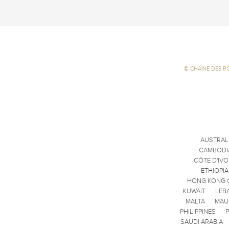
©
CHAÎNE DES R
AUSTRAL
CAMBODI
CÔTE D'IVO
ETHIOPIA
HONG KONG 
KUWAIT
LEB
MALTA
MAU
PHILIPPINES
SAUDI ARABIA