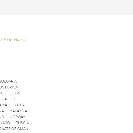
ATED BY INDUXIA
BULGARIA
OSTA RICA
IC
EGYPT
GREECE
ENYA
KOREA
NA
MALAYSIA
ND
NORWAY
ONACO
RUSSIA
ANATE OF OMAN