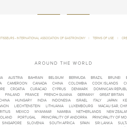
ÔTISSEURS - INTERNATIONAL ASSOCIATION OF GASTRONOMY
|
TERMS OF USE
|
CRE
AROUND THE WORLD
IA
AUSTRIA
BAHRAIN
BELGIUM
BERMUDA
BRAZIL
BRUNEI
A
CAMEROON
CANADA
CHINA
COLOMBIA
COOK ISLANDS
C
IRE
CROATIA
CURACAO
CYPRUS
DENMARK
DOMINICAN REPUBL
FINLAND
FRANCE
FRENCH GUIANA
GERMANY
GREAT BRITAIN
CHINA
HUNGARY
INDIA
INDONESIA
ISRAEL
ITALY
JAPAN
K
ANON
LIECHTENSTEIN
LITHUANIA
LUXEMBOURG
MACAU SAR, CHI
RITIUS
MEXICO
MYANMAR
NAMIBIA
NETHERLANDS
NEW ZEALA
POLAND
PORTUGAL
PRINCIPALITY OF ANDORRA
PRINCIPALITY OF M
SINGAPORE
SLOVENIA
SOUTH AFRICA
SPAIN
SRI LANKA
SULT