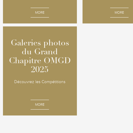
MORE
MORE
Galeries photos
Galeries photos
du Grand
du Grand
Chapitre OMGD
Chapitre OMGD
2025
2025
Découvrez les Compétitions
MORE