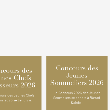
Concours des
Concours des
ncours des
ncours des
Jeunes
Jeunes
unes Chefs
unes Chefs
Sommeliers 2026
Sommeliers 2026
sseurs 2026
sseurs 2026
Le Cocnours 2026 des Jeunes
ours des Jeunes Chefs
Sommeliers se tiendra à Båstad,
urs 2026 se tiendra à...
Suède...